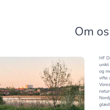
Om os
HF Dr
unikt
og mo
vifte
Vores
natur
Nordj
glæd