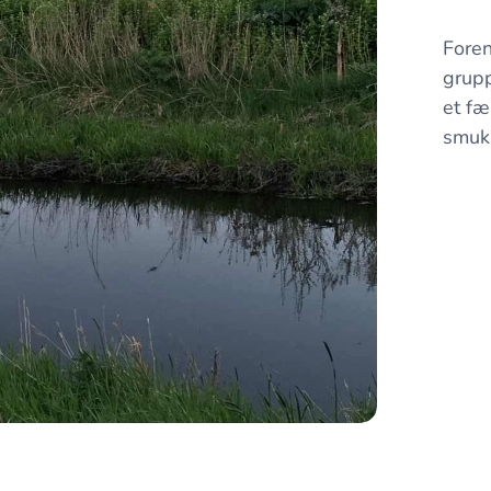
Foren
grupp
et fæ
smukk